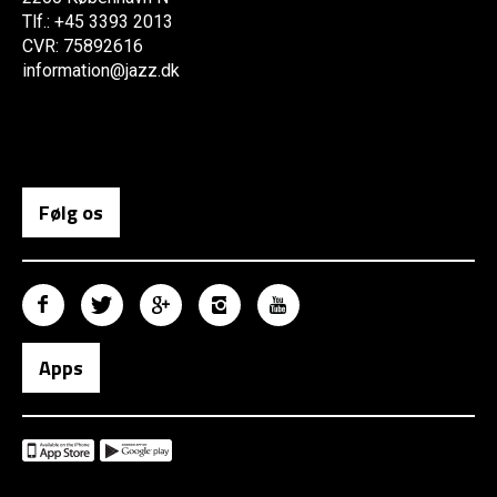
Tlf.: +45 3393 2013
CVR: 75892616
information@jazz.dk
Følg os
Apps