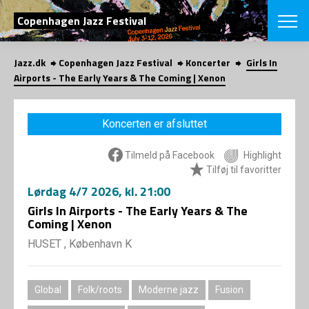
SØG
Copenhagen Jazz Festival
Jazz.dk
Copenhagen Jazz Festival
Koncerter
Girls In
English
Airports - The Early Years & The Coming | Xenon
VÆLG FESTI
COPENHAGEN JAZ
Koncerten er afsluttet
PROGRAM
Koncertovers
VINTERJAZZ
Tilmeld på Facebook
Highlight
LOCATIONS
Temaer
Tilføj til favoritter
Venues & arr
App
Lørdag
4/7 2026
, kl. 21:00
INFO
App
Girls In Airports - The Early Years & The
Presse/Bag
Coming | Xenon
ORGANISAT
Bidragsyder
Om fonden
HUSET , København K
Om Copenhag
NYHEDSBRE
Om bestyrel
Om Vinterjaz
Kontakt
SHOP
Global
Folk/roots
Moderne jazz
Fusion
Persondatapo