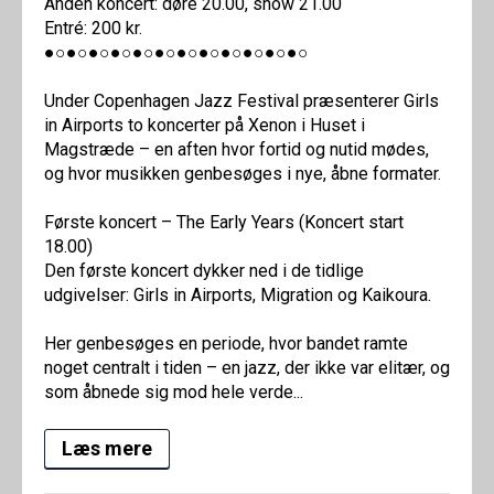
Anden koncert: døre 20.00, show 21.00
Entré: 200 kr.
●○●○●○●○●○●○●○●○●○●○●○●○
Under Copenhagen Jazz Festival præsenterer Girls
in Airports to koncerter på Xenon i Huset i
Magstræde – en aften hvor fortid og nutid mødes,
og hvor musikken genbesøges i nye, åbne formater.
Første koncert – The Early Years (Koncert start
18.00)
Den første koncert dykker ned i de tidlige
udgivelser: Girls in Airports, Migration og Kaikoura.
Her genbesøges en periode, hvor bandet ramte
noget centralt i tiden – en jazz, der ikke var elitær, og
som åbnede sig mod hele verde...
Læs mere