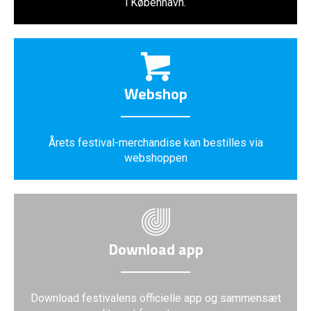
i København.
Webshop
Årets festival-merchandise kan bestilles via
webshoppen
Download app
Download festivalens officielle app og sammensæt