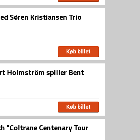
d Søren Kristiansen Trio
Køb billet
ert Holmström spiller Bent
Køb billet
th "Coltrane Centenary Tour