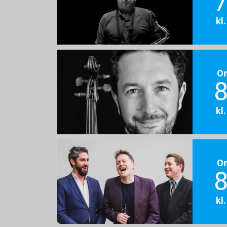
7
kl
O
8
kl
O
8
kl