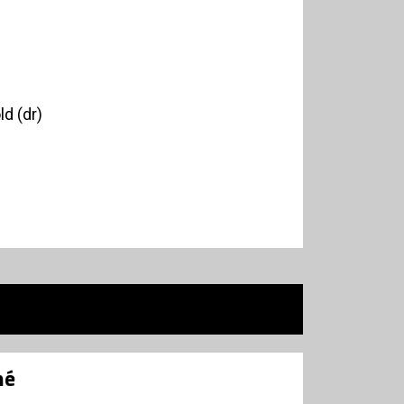
d (dr)
né