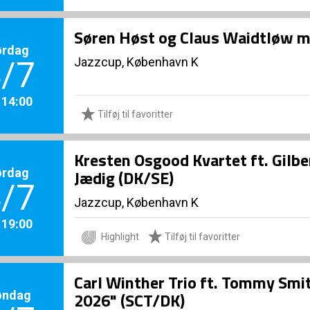
Søren Høst og Claus Waidtløw me
ørdag
Jazzcup, København K
/7
. 14:00
Tilføj til favoritter
Kresten Osgood Kvartet ft. Gilb
ørdag
Jædig (DK/SE)
/7
Jazzcup, København K
. 19:00
Highlight
Tilføj til favoritter
Carl Winther Trio ft. Tommy Smi
øndag
2026" (SCT/DK)