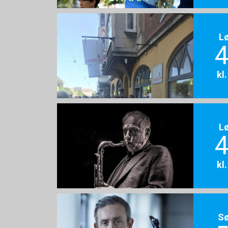
L
4
kl
L
4
kl
S