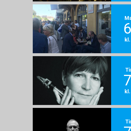
M
6
kl
Ti
7
kl
Ti