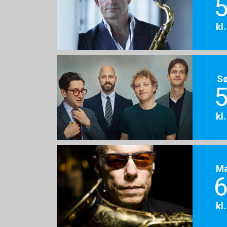
5
kl
S
5
kl
M
6
kl