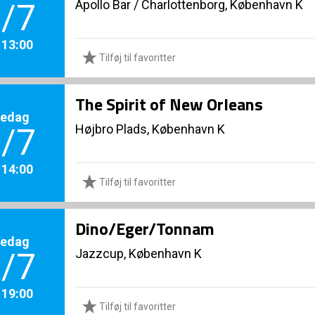
Apollo Bar / Charlottenborg, København K
/7
. 13:00
Tilføj til favoritter
The Spirit of New Orleans
redag
Højbro Plads, København K
/7
. 14:00
Tilføj til favoritter
Dino/Eger/Tonnam
redag
Jazzcup, København K
/7
. 19:00
Tilføj til favoritter