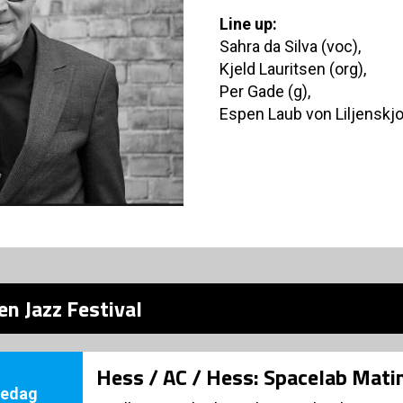
Line up:
Sahra da Silva (voc),
Kjeld Lauritsen (org),
Per Gade (g),
Espen Laub von Liljenskjol
n Jazz Festival
Hess / AC / Hess: Spacelab Mati
redag