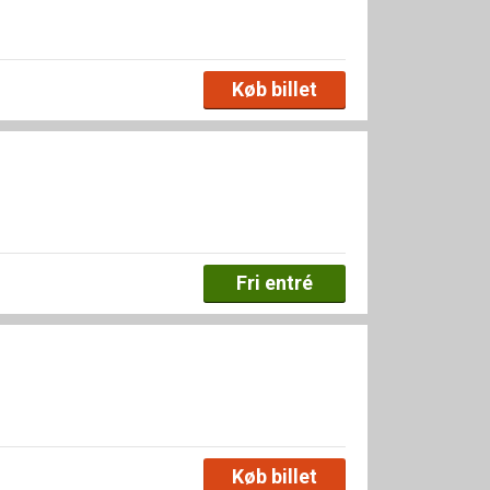
Køb billet
Fri entré
Køb billet