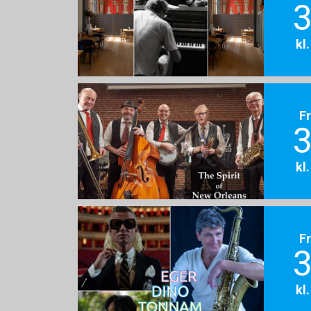
3
kl
F
3
kl
F
3
kl