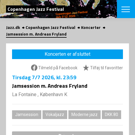
SØG
Copenhagen Jazz Festival
Jazz.dk
Copenhagen Jazz Festival
Koncerter
English
Jamsession m. Andreas Fryland
VÆLG FESTI
COPENHAGEN JAZ
Koncerten er afsluttet
PROGRAM
Koncertovers
VINTERJAZZ
Tilmeld på Facebook
Tilføj til favoritter
LOCATIONS
Temaer
Tirsdag
7/7 2026
, kl. 23:59
Venues & arr
App
INFO
Jamsession m. Andreas Fryland
App
Presse/Bag
La Fontaine , København K
ORGANISAT
Bidragsyder
Om fonden
Om Copenhag
NYHEDSBRE
Om bestyrel
Om Vinterjaz
Jamsession
Vokaljazz
Moderne jazz
DKK 80
Kontakt
SHOP
Persondatapo