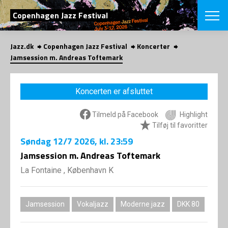
SØG
Copenhagen Jazz Festival
Jazz.dk
Copenhagen Jazz Festival
Koncerter
English
Jamsession m. Andreas Toftemark
VÆLG FESTI
COPENHAGEN JAZ
Koncerten er afsluttet
PROGRAM
Koncertovers
VINTERJAZZ
Tilmeld på Facebook
Highlight
LOCATIONS
Temaer
Tilføj til favoritter
Venues & arr
App
Søndag
12/7 2026
, kl. 23:59
INFO
App
Jamsession m. Andreas Toftemark
Presse/Bag
ORGANISAT
Bidragsyder
La Fontaine , København K
Om fonden
Om Copenhag
NYHEDSBRE
Om bestyrel
Om Vinterjaz
Jamsession
Vokaljazz
Moderne jazz
DKK 80
Kontakt
SHOP
Persondatapo