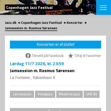
SØG
Copenhagen Jazz Festival
Jazz.dk
Copenhagen Jazz Festival
Koncerter
English
Jamsession m. Rasmus Sørensen
VÆLG FESTI
COPENHAGEN JAZ
Koncerten er afsluttet
PROGRAM
Koncertovers
VINTERJAZZ
Tilmeld på Facebook
Tilføj til favoritter
LOCATIONS
Temaer
Lørdag
11/7 2026
, kl. 23:59
Venues & arr
App
INFO
Jamsession m. Rasmus Sørensen
App
Presse/Bag
La Fontaine , København K
ORGANISAT
Bidragsyder
Om fonden
Om Copenhag
NYHEDSBRE
Om bestyrel
Om Vinterjaz
Jamsession
Vokaljazz
Moderne jazz
DKK 80
Kontakt
SHOP
Persondatapo