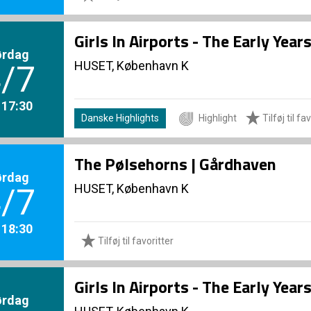
Girls In Airports - The Early Yea
ørdag
HUSET, København K
/7
. 17:30
Danske Highlights
Highlight
Tilføj til fa
The Pølsehorns | Gårdhaven
ørdag
HUSET, København K
/7
. 18:30
Tilføj til favoritter
Girls In Airports - The Early Yea
ørdag