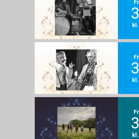
F
3
kl
F
3
kl
F
3
kl