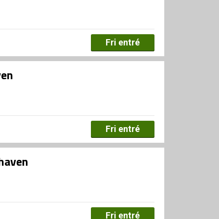
Fri entré
ven
Fri entré
dhaven
Fri entré