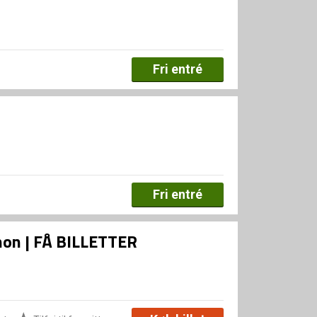
Fri entré
Fri entré
Xenon | FÅ BILLETTER