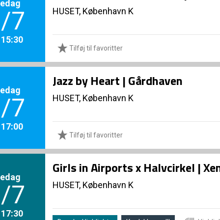
redag
HUSET, København K
/7
. 15:30
Tilføj til favoritter
Jazz by Heart | Gårdhaven
redag
HUSET, København K
/7
. 17:00
Tilføj til favoritter
Girls in Airports x Halvcirkel | 
redag
HUSET, København K
/7
. 17:30