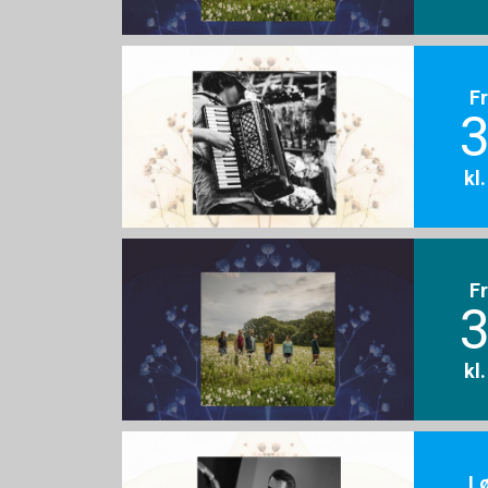
F
3
kl
F
3
kl
L