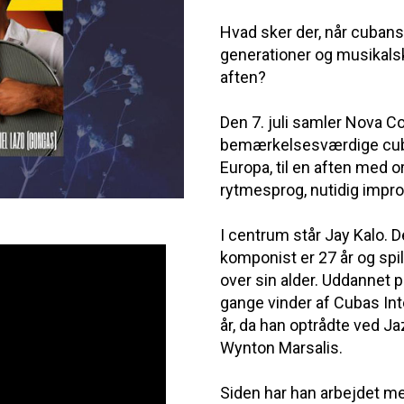
Hvad sker der, når cubans
generationer og musikals
aften?
Den 7. juli samler Nova Co
bemærkelsesværdige cuban
Europa, til en aften med o
rytmesprog, nutidig impro
I centrum står Jay Kalo.
komponist er 27 år og spi
over sin alder. Uddannet 
gange vinder af Cubas Inte
år, da han optrådte ved 
Wynton Marsalis.
Siden har han arbejdet m