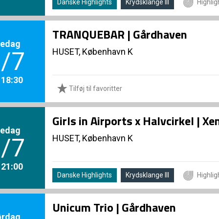
Danske Highlights
Krydsklange III
Highlig
TRANQUEBAR | Gårdhaven
redag
HUSET, København K
/7
. 18:30
Tilføj til favoritter
Girls in Airports x Halvcirkel | 
redag
HUSET, København K
/7
. 21:00
Danske Highlights
Krydsklange III
Highlig
Unicum Trio | Gårdhaven
ørdag