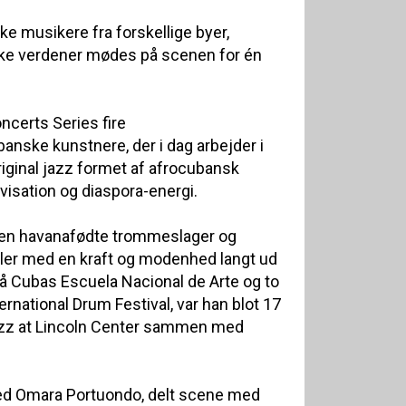
ke musikere fra forskellige byer,
ke verdener mødes på scenen for én
ncerts Series fire
ske kunstnere, der i dag arbejder i
riginal jazz formet af afrocubansk
visation og diaspora-energi.
 Den havanafødte trommeslager og
ller med en kraft og modenhed langt ud
på Cubas Escuela Nacional de Arte og to
rnational Drum Festival, var han blot 17
Jazz at Lincoln Center sammen med
ed Omara Portuondo, delt scene med