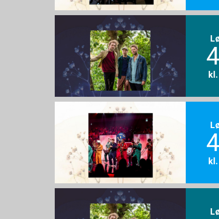
L
4
kl
L
4
kl
L