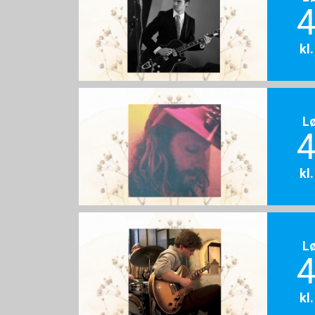
4
kl
L
4
kl
L
4
kl