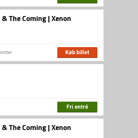
rs & The Coming | Xenon
Køb billet
voritter
Fri entré
rs & The Coming | Xenon