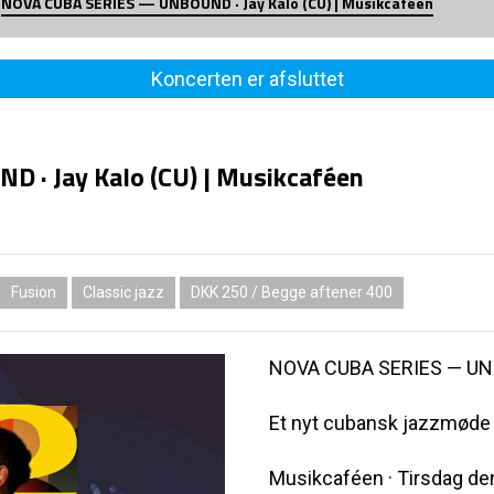
NOVA CUBA SERIES — UNBOUND · Jay Kalo (CU) | Musikcaféen
Koncerten er afsluttet
· Jay Kalo (CU) | Musikcaféen
Fusion
Classic jazz
DKK 250 / Begge aftener 400
NOVA CUBA SERIES — UNB
Et nyt cubansk jazzmøde
Musikcaféen · Tirsdag den 