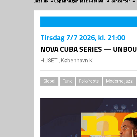
Jazz.dk
Copenhagen Jazz Festival
Koncerter
Tirsdag
7/7 2026
, kl. 21:00
NOVA CUBA SERIES — UNBOUND 
HUSET , København K
Global
Funk
Folk/roots
Moderne jazz