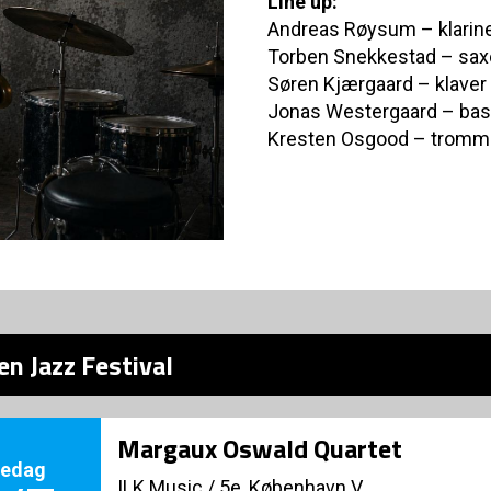
Line up:
Andreas Røysum – klarine
Torben Snekkestad – sax
Søren Kjærgaard – klaver
Jonas Westergaard – bas
Kresten Osgood – tromm
n Jazz Festival
Margaux Oswald Quartet
redag
ILK Music
/
5e, København V