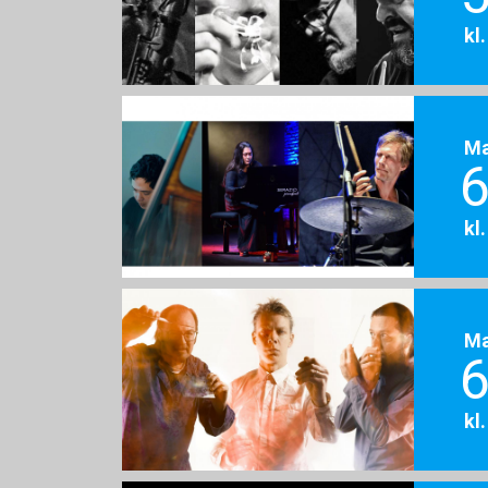
kl
M
6
kl
M
6
kl