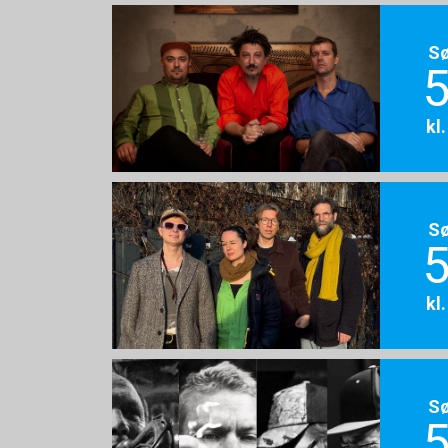
S
5
kl
S
5
kl
S
5