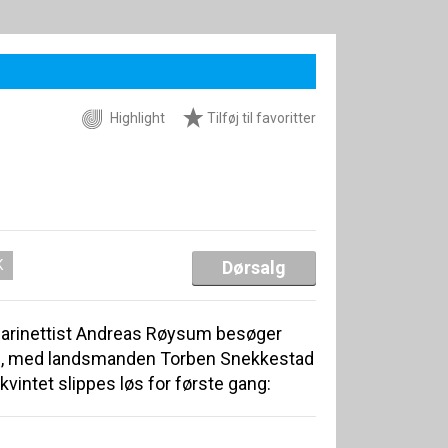
Highlight
Tilføj til favoritter
K
Dørsalg
larinettist Andreas Røysum besøger
n, med landsmanden Torben Snekkestad
vintet slippes løs for første gang: