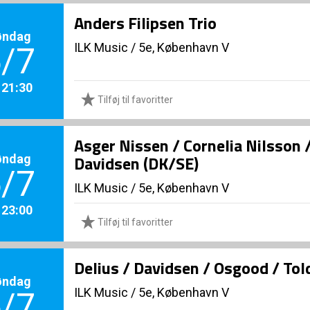
Anders Filipsen Trio
øndag
ILK Music
/
5e, København V
/7
. 21:30
Tilføj til favoritter
Asger Nissen / Cornelia Nilsson 
øndag
Davidsen (DK/SE)
/7
ILK Music
/
5e, København V
. 23:00
Tilføj til favoritter
Delius / Davidsen / Osgood / To
øndag
ILK Music
/
5e, København V
/7