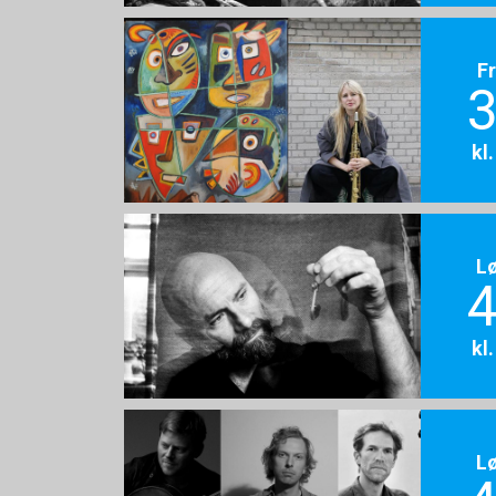
F
3
kl
L
4
kl
L