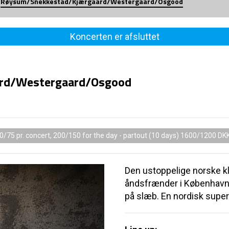
Røysum/Snekkestad/Kjærgaard/Westergaard/Osgood
Koncerten er afsluttet
rd/Westergaard/Osgood
0/75 pr. concert, 200/150 for the day - partout (10 days) 1600/1200 DK
Den ustoppelige norske k
åndsfrænder i Københav
på slæb. En nordisk superk