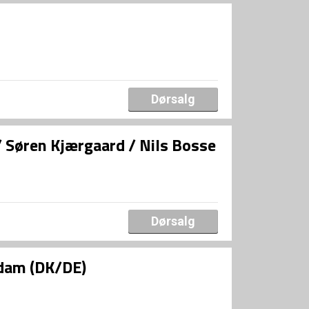
Dørsalg
/ Søren Kjærgaard / Nils Bosse
Dørsalg
ldam (DK/DE)