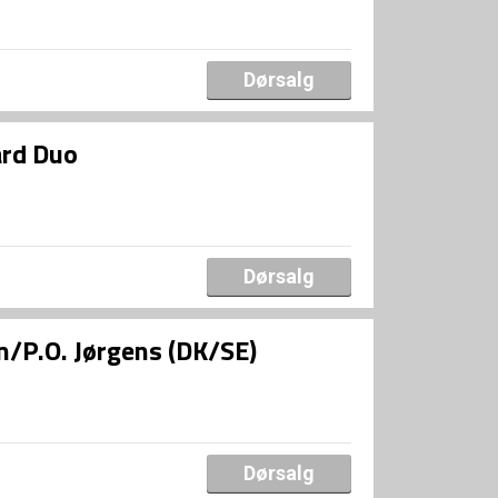
Dørsalg
ard Duo
Dørsalg
/P.O. Jørgens (DK/SE)
Dørsalg