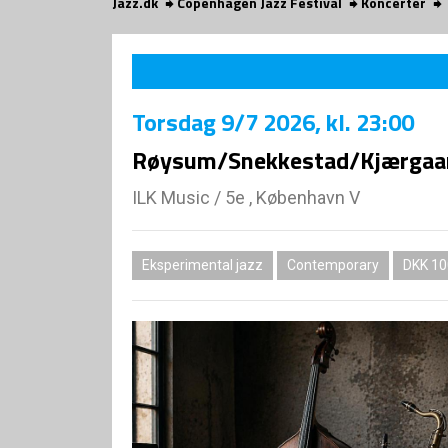
Jazz.dk
Copenhagen Jazz Festival
Koncerter
Torsdag
9/7 2026
, kl. 23:00
Røysum/Snekkestad/Kjærgaa
ILK Music
/
5e , København V
Eksperimental jazz
Contemporary
DKK 10