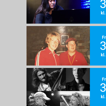
3
kl
F
3
kl
F
3
kl