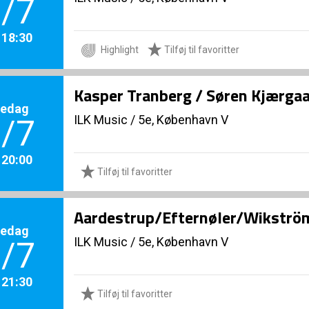
/7
. 18:30
Highlight
Tilføj til favoritter
Kasper Tranberg / Søren Kjærga
redag
ILK Music
/
5e, København V
/7
. 20:00
Tilføj til favoritter
Aardestrup/Efternøler/Wikström
redag
ILK Music
/
5e, København V
/7
. 21:30
Tilføj til favoritter