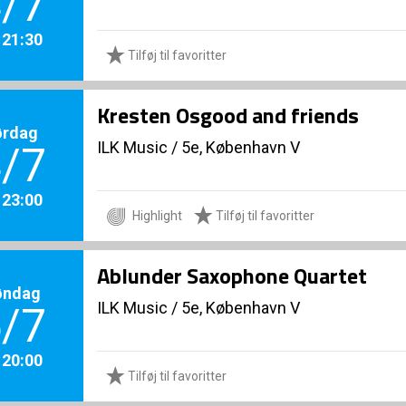
/7
. 21:30
Tilføj til favoritter
Kresten Osgood and friends
ørdag
ILK Music
/
5e, København V
/7
. 23:00
Highlight
Tilføj til favoritter
Ablunder Saxophone Quartet
øndag
ILK Music
/
5e, København V
/7
. 20:00
Tilføj til favoritter