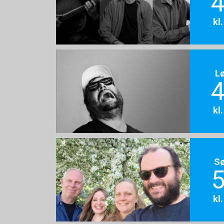
4
kl
L
4
kl
S
5
kl