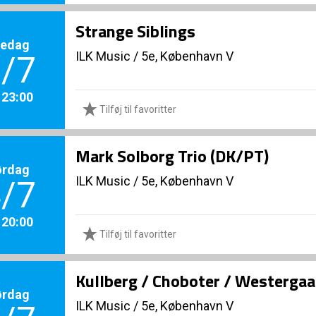
Strange Siblings
redag
ILK Music
/
5e, København V
/7
. 23:00
Tilføj til favoritter
Mark Solborg Trio (DK/PT)
ørdag
ILK Music
/
5e, København V
/7
. 20:00
Tilføj til favoritter
Kullberg / Choboter / Westerga
ørdag
ILK Music
/
5e, København V