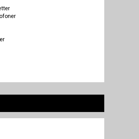
tter
ofoner
er