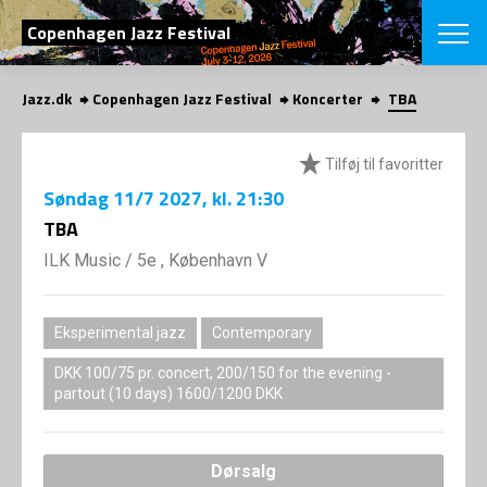
SØG
Copenhagen Jazz Festival
Jazz.dk
Copenhagen Jazz Festival
Koncerter
TBA
English
VÆLG FESTI
Tilføj til favoritter
COPENHAGEN JAZ
Søndag
11/7 2027
, kl. 21:30
PROGRAM
TBA
Koncertovers
VINTERJAZZ
LOCATIONS
Temaer
ILK Music
/
5e , København V
Venues & arr
App
INFO
App
Presse/Bag
Eksperimental jazz
Contemporary
ORGANISAT
Bidragsyder
DKK 100/75 pr. concert, 200/150 for the evening -
Om fonden
Om Copenhag
partout (10 days) 1600/1200 DKK
NYHEDSBRE
Om bestyrel
Om Vinterjaz
Kontakt
SHOP
Persondatapo
Dørsalg