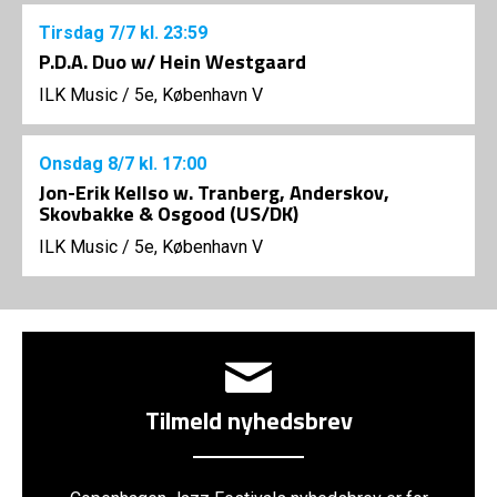
Tirsdag
7/7
kl. 23:59
P.D.A. Duo w/ Hein Westgaard
ILK Music
/
5e, København V
Onsdag
8/7
kl. 17:00
Jon-Erik Kellso w. Tranberg, Anderskov,
Skovbakke & Osgood (US/DK)
ILK Music
/
5e, København V
Tilmeld nyhedsbrev