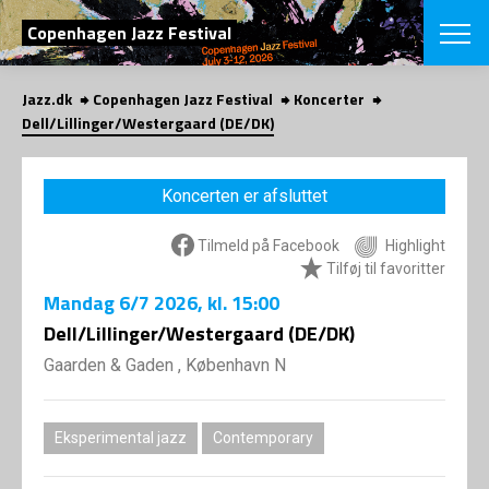
SØG
Copenhagen Jazz Festival
Jazz.dk
Copenhagen Jazz Festival
Koncerter
English
Dell/Lillinger/Westergaard (DE/DK)
VÆLG FESTI
COPENHAGEN JAZ
Koncerten er afsluttet
PROGRAM
Koncertovers
VINTERJAZZ
Tilmeld på Facebook
Highlight
LOCATIONS
Temaer
Tilføj til favoritter
Venues & arr
App
Mandag
6/7 2026
, kl. 15:00
INFO
App
Dell/Lillinger/Westergaard (DE/DK)
Presse/Bag
ORGANISAT
Bidragsyder
Gaarden & Gaden , København N
Om fonden
Om Copenhag
NYHEDSBRE
Om bestyrel
Om Vinterjaz
Eksperimental jazz
Contemporary
Kontakt
SHOP
Persondatapo