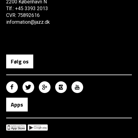
2200 København N
Tlf.: +45 3393 2013
CVR: 75892616
information@jazz.dk
Følg os
Apps