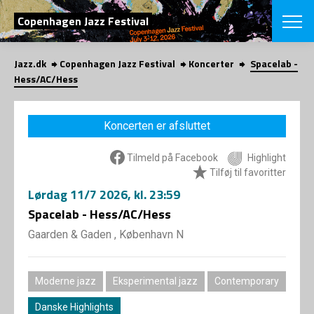
SØG
Copenhagen Jazz Festival
Jazz.dk
Copenhagen Jazz Festival
Koncerter
Spacelab -
English
Hess/AC/Hess
VÆLG FESTI
COPENHAGEN JAZ
Koncerten er afsluttet
PROGRAM
Koncertovers
VINTERJAZZ
Tilmeld på Facebook
Highlight
LOCATIONS
Temaer
Tilføj til favoritter
Venues & arr
App
Lørdag
11/7 2026
, kl. 23:59
INFO
App
Spacelab - Hess/AC/Hess
Presse/Bag
ORGANISAT
Bidragsyder
Gaarden & Gaden , København N
Om fonden
Om Copenhag
NYHEDSBRE
Om bestyrel
Om Vinterjaz
Moderne jazz
Eksperimental jazz
Contemporary
Kontakt
SHOP
Persondatapo
Danske Highlights