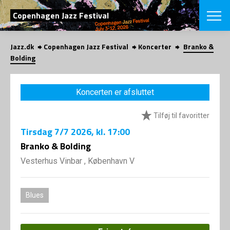
SØG
Copenhagen Jazz Festival
Jazz.dk
Copenhagen Jazz Festival
Koncerter
Branko &
English
Bolding
VÆLG FESTI
COPENHAGEN JAZ
Koncerten er afsluttet
PROGRAM
Koncertovers
VINTERJAZZ
Tilføj til favoritter
LOCATIONS
Temaer
Tirsdag
7/7 2026
, kl. 17:00
Venues & arr
App
INFO
Branko & Bolding
App
Presse/Bag
Vesterhus Vinbar , København V
ORGANISAT
Bidragsyder
Om fonden
Om Copenhag
NYHEDSBRE
Om bestyrel
Om Vinterjaz
Blues
Kontakt
SHOP
Persondatapo