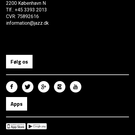
2200 København N
Tlf.: +45 3393 2013
CVR: 75892616
information@jazz.dk
Følg os
Apps