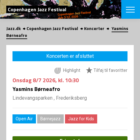
SØG
Copenhagen Jazz Festival
Jazz.dk
Copenhagen Jazz Festival
Koncerter
Yasmins
English
Børneafro
VÆLG FESTI
COPENHAGEN JAZ
Koncerten er afsluttet
PROGRAM
Koncertovers
VINTERJAZZ
Highlight
Tilføj til favoritter
LOCATIONS
Temaer
Onsdag
8/7 2026
, kl. 10:30
Venues & arr
App
INFO
Yasmins Børneafro
App
Presse/Bag
Lindevangsparken , Frederiksberg
ORGANISAT
Bidragsyder
Om fonden
Om Copenhag
NYHEDSBRE
Om bestyrel
Om Vinterjaz
Open Air
Børnejazz
Jazz for Kids
Kontakt
SHOP
Persondatapo