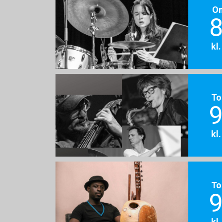
O
8
kl
To
9
kl
To
9
kl