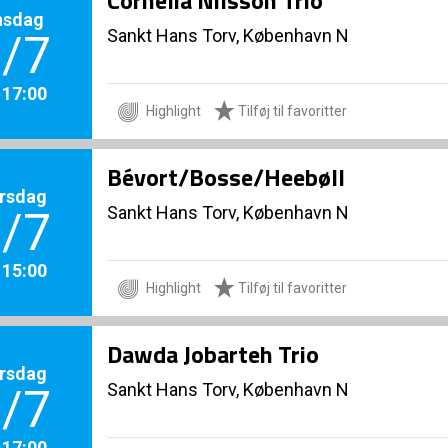
Cornelia Nilsson Trio
nsdag
Sankt Hans Torv, København N
/7
. 17:00
Highlight
Tilføj til favoritter
Bévort/Bosse/Heebøll
rsdag
Sankt Hans Torv, København N
/7
. 15:00
Highlight
Tilføj til favoritter
Dawda Jobarteh Trio
rsdag
Sankt Hans Torv, København N
/7
. 17:00