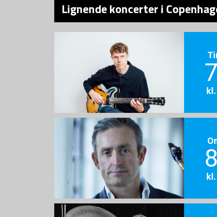
Lignende koncerter i Copenhage
Ti
7
kl
O
8
kl