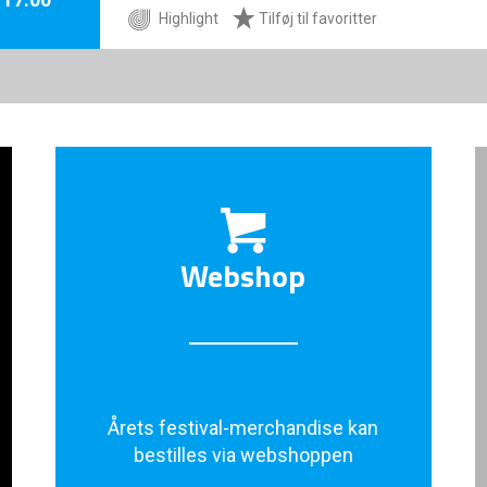
Highlight
Tilføj til favoritter
Webshop
Årets festival-merchandise kan
bestilles via webshoppen