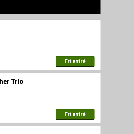
Fri entré
her Trio
Fri entré