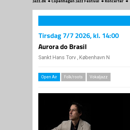
Jazz.dk
Copenhagen Jazz Festival
Koncerter
Tirsdag
7/7 2026
, kl. 14:00
Aurora do Brasil
Sankt Hans Torv , København N
Open Air
Folk/roots
Vokaljazz