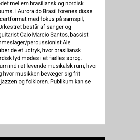
det mellem brasiliansk og nordisk
bums. I Aurora do Brasil forenes disse
koncertformat med fokus på samspil,
Orkestret består af sanger og
guitarist Caio Marcio Santos, bassist
mmeslager/percussionist Ale
 de et udtryk, hvor brasiliansk
rdisk lyd mødes i et fælles sprog.
kum ind i et levende musikalsk rum, hvor
og hvor musikken bevæger sig frit
 jazzen og folkloren. Publikum kan se