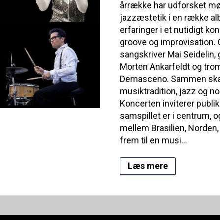
årrække har udforsket mø
jazzæstetik i en række al
erfaringer i et nutidigt 
groove og improvisation. 
sangskriver Mai Seidelin, 
Morten Ankarfeldt og tro
Demasceno. Sammen skaber
musiktradition, jazz og no
Koncerten inviterer publi
samspillet er i centrum, 
mellem Brasilien, Norden,
frem til en musi...
Læs mere