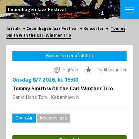
SØG
Copenhagen Jazz Festival
Jazz.dk
Copenhagen Jazz Festival
Koncerter
Tommy
English
Smith with the Carl Winther Trio
VÆLG FESTI
COPENHAGEN JAZ
Koncerten er afsluttet
PROGRAM
Koncertovers
VINTERJAZZ
Highlight
Tilføj til favoritter
LOCATIONS
Temaer
Onsdag
8/7 2026
, kl. 15:00
Venues & arr
App
INFO
Tommy Smith with the Carl Winther Trio
App
Presse/Bag
Sankt Hans Torv , København N
ORGANISAT
Bidragsyder
Om fonden
Om Copenhag
NYHEDSBRE
Om bestyrel
Om Vinterjaz
Open Air
Moderne jazz
Kontakt
SHOP
Persondatapo