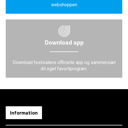
webshoppen
Download app
Download festivalens officielle app og sammensæt
dit eget favoritprogram.
Information