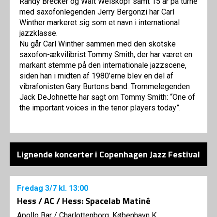
Randy Brecker og Walt Weiskopf samt 15 år på turné
med saxofonlegenden Jerry Bergonzi har Carl
Winther markeret sig som et navn i international
jazzklasse.
Nu går Carl Winther sammen med den skotske
saxofon-ækvilibrist Tommy Smith, der har været en
markant stemme på den internationale jazzscene,
siden han i midten af 1980’erne blev en del af
vibrafonisten Gary Burtons band. Trommelegenden
Jack DeJohnette har sagt om Tommy Smith: “One of
the important voices in the tenor players today”.
Lignende koncerter i Copenhagen Jazz Festival
Fredag
3/7
kl. 13:00
Hess / AC / Hess: Spacelab Matiné
Apollo Bar / Charlottenborg, København K