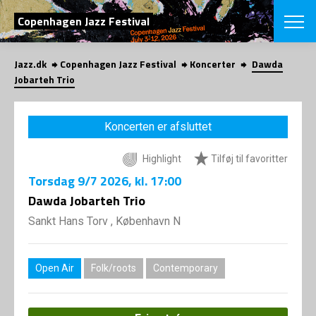
SØG
Copenhagen Jazz Festival
Jazz.dk
Copenhagen Jazz Festival
Koncerter
Dawda
English
Jobarteh Trio
VÆLG FESTI
COPENHAGEN JAZ
Koncerten er afsluttet
PROGRAM
Koncertovers
VINTERJAZZ
Highlight
Tilføj til favoritter
LOCATIONS
Temaer
Torsdag
9/7 2026
, kl. 17:00
Venues & arr
App
INFO
Dawda Jobarteh Trio
App
Presse/Bag
Sankt Hans Torv , København N
ORGANISAT
Bidragsyder
Om fonden
Om Copenhag
NYHEDSBRE
Om bestyrel
Om Vinterjaz
Open Air
Folk/roots
Contemporary
Kontakt
SHOP
Persondatapo