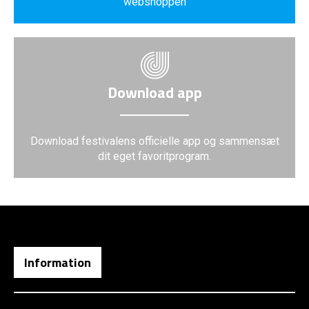
webshoppen
Download app
Download festivalens officielle app og sammensæt
dit eget favoritprogram.
Information