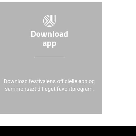
Download
app
Download festivalens officielle app og
sammensæt dit eget favoritprogram.