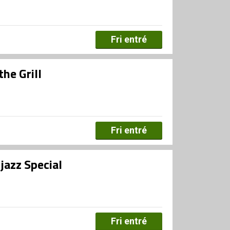
Fri entré
the Grill
Fri entré
jazz Special
Fri entré