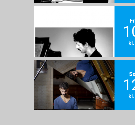
F
1
kl
S
1
kl