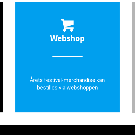
Webshop
Årets festival-merchandise kan
bestilles via webshoppen