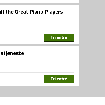
all the Great Piano Players!
Fri entré
dstjeneste
Fri entré