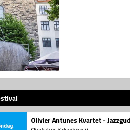
stival
Olivier Antunes Kvartet - Jazzgu
øndag