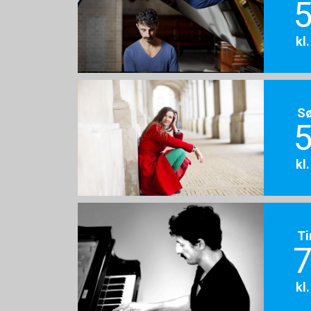
5
kl
S
5
kl
Ti
7
kl