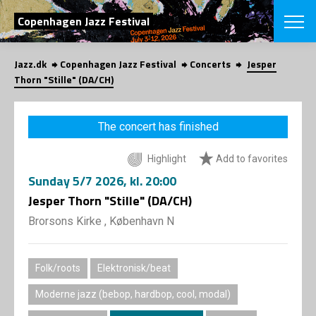
SEARCH
Copenhagen Jazz Festival
Jazz.dk
Copenhagen Jazz Festival
Concerts
Jesper
Danish
Thorn "Stille" (DA/CH)
CHOOSE FES
COPENHAGEN JAZ
The concert has finished
PROGRAM
Concerts
VINTERJAZZ
Highlight
Add to favorites
LOCATIONS
Themes
Sunday
5/7 2026
, kl. 20:00
Venues & or
App
INFORMATI
Jesper Thorn "Stille" (DA/CH)
App
About us
Brorsons Kirke , København N
ORGANIZAT
Contributors
Press
NEWSLETTE
Contact us
Folk/roots
Elektronisk/beat
Privacy Poli
SHOP
Moderne jazz (bebop, hardbop, cool, modal)