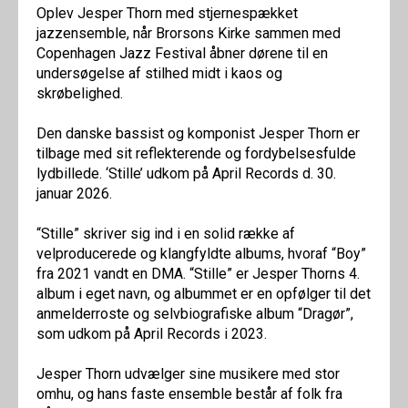
Oplev Jesper Thorn med stjernespækket
jazzensemble, når Brorsons Kirke sammen med
Copenhagen Jazz Festival åbner dørene til en
undersøgelse af stilhed midt i kaos og
skrøbelighed.
Den danske bassist og komponist Jesper Thorn er
tilbage med sit reflekterende og fordybelsesfulde
lydbillede. ‘Stille’ udkom på April Records d. 30.
januar 2026.
“Stille” skriver sig ind i en solid række af
velproducerede og klangfyldte albums, hvoraf “Boy”
fra 2021 vandt en DMA. “Stille” er Jesper Thorns 4.
album i eget navn, og albummet er en opfølger til det
anmelderroste og selvbiografiske album “Dragør”,
som udkom på April Records i 2023.
Jesper Thorn udvælger sine musikere med stor
omhu, og hans faste ensemble består af folk fra