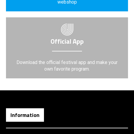
webshop
Official App
Download the official festival app and make your
own favorite program.
Information