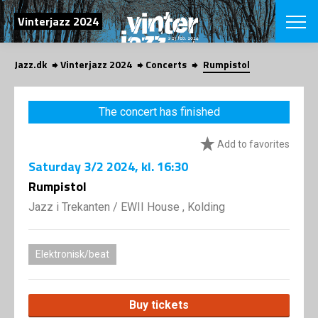
SEARCH
Vinterjazz 2024
Jazz.dk
Vinterjazz 2024
Concerts
Rumpistol
Danish
CHOOSE FES
The concert has finished
COPENHAGEN JAZ
PROGRAM
Add to favorites
Concerts
VINTERJAZZ
LOCATIONS
Saturday
3/2 2024
, kl. 16:30
Themes
Venues & or
Rumpistol
App
INFORMATI
App
Jazz i Trekanten
/
EWII House , Kolding
About us
ORGANIZAT
Contributors
Contact us
Elektronisk/beat
NEWSLETTE
Privacy Poli
SHOP
Buy tickets