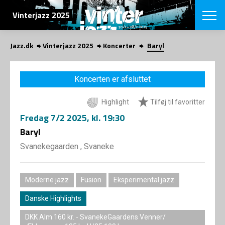
SØG
Vinterjazz 2025
Jazz.dk
Vinterjazz 2025
Koncerter
Baryl
English
VÆLG FESTI
Koncerten er afsluttet
COPENHAGEN JAZ
PROGRAM
Highlight
Tilføj til favoritter
Koncertovers
VINTERJAZZ
LOCATIONS
Fredag
7/2 2025
, kl. 19:30
Temaer
Venues & arr
Baryl
App
INFO
App
Svanekegaarden , Svaneke
Presse/Bag
ORGANISAT
Bidragsyder
Om fonden
Om Copenhag
Moderne jazz
Fusion
Eksperimental jazz
NYHEDSBRE
Om bestyrel
Om Vinterjaz
Danske Highlights
Kontakt
SHOP
Persondatapo
DKK Alm 160 kr. - SvanekeGaardens Venner/