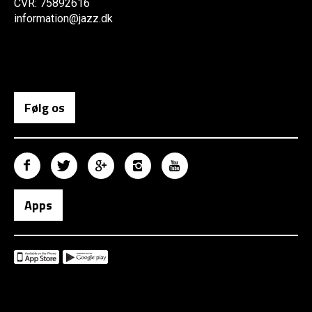
CVR: 75892616
information@jazz.dk
Følg os
Apps