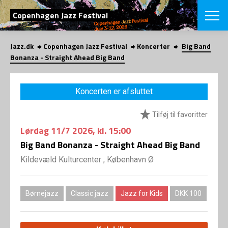
SØG
Copenhagen Jazz Festival
Jazz.dk
Copenhagen Jazz Festival
Koncerter
Big Band
English
Bonanza - Straight Ahead Big Band
VÆLG FESTI
COPENHAGEN JAZ
Koncerten er afsluttet
PROGRAM
Koncertovers
VINTERJAZZ
Tilføj til favoritter
LOCATIONS
Temaer
Lørdag
11/7 2026
, kl. 15:00
Venues & arr
App
INFO
Big Band Bonanza - Straight Ahead Big Band
App
Presse/Bag
Kildevæld Kulturcenter , København Ø
ORGANISAT
Bidragsyder
Om fonden
Om Copenhag
NYHEDSBRE
Om bestyrel
Om Vinterjaz
Børnejazz
Classic jazz
Jazz for Kids
DKK 100
Kontakt
SHOP
Persondatapo