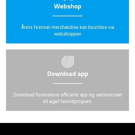
Webshop
Årets festival-merchandise kan bestilles via
webshoppen
Download app
Download festivalens officielle app og sammensæt
dit eget favoritprogram.