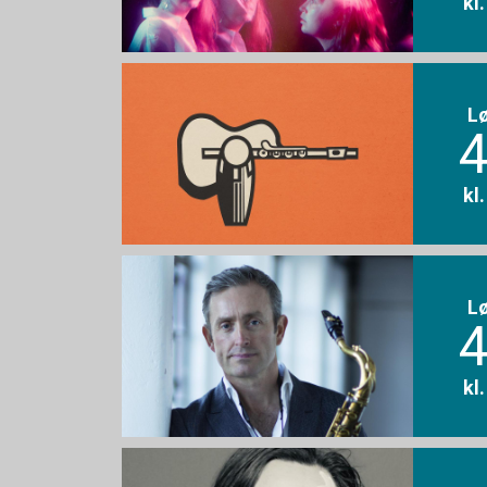
kl
L
4
kl
L
4
kl