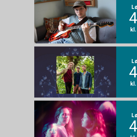
L
4
kl
L
4
kl
L
4