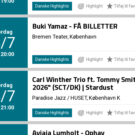
. 19:00
Danske Highlights
Highlight
Tilføj til fa
Buki Yamaz - FÅ BILLETTER
ørdag
Bremen Teater, København
/7
. 20:00
Danske Highlights
Highlight
Tilføj til fa
Carl Winther Trio ft. Tommy Smi
ørdag
2026" (SCT/DK) | Stardust
/7
Paradise Jazz
/
HUSET, København K
. 21:00
Danske Highlights
Highlight
Tilføj til fa
Aviaja Lumholt - Ophav