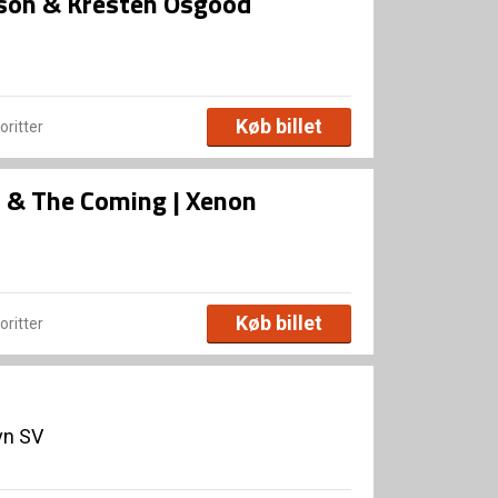
sson & Kresten Osgood
Køb billet
voritter
rs & The Coming | Xenon
Køb billet
voritter
vn SV