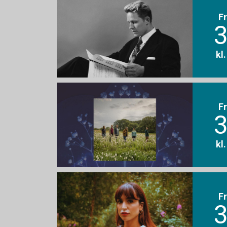
F
3
kl
F
3
kl
F
3