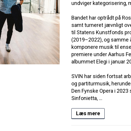
undviger kategorisering
Bandet har optrådt på Ros
samt turneret jævnligt ov
til Statens Kunstfonds p
(2019–2022), og samme år
komponere musik til ense
premiere under Aarhus Fe
albummet Elegi i januar 
SVIN har siden fortsat a
og partiturmusik, herun
Den Fynske Opera i 2023 
Sinfonietta, ...
Læs mere