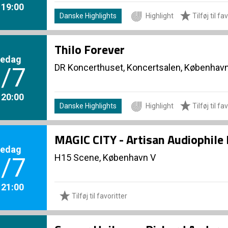
. 19:00
Danske Highlights
Highlight
Tilføj til fa
Thilo Forever
redag
DR Koncerthuset, Koncertsalen, Københav
/7
. 20:00
Danske Highlights
Highlight
Tilføj til fa
MAGIC CITY - Artisan Audiophile
redag
H15 Scene, København V
/7
. 21:00
Tilføj til favoritter