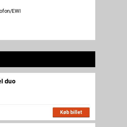
xofon/EWI
l duo
Køb billet