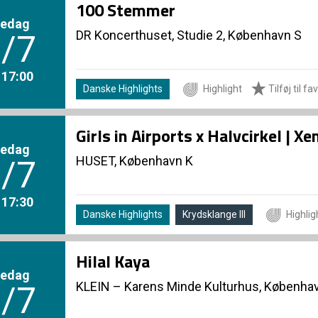
100 Stemmer
redag
DR Koncerthuset, Studie 2, København S
/7
. 17:00
Danske Highlights
Highlight
Tilføj til fa
Girls in Airports x Halvcirkel | 
redag
HUSET, København K
/7
. 17:30
Danske Highlights
Krydsklange III
Highlig
Hilal Kaya
redag
KLEIN – Karens Minde Kulturhus, Københa
/7