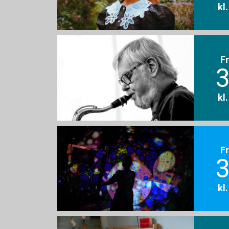
kl
F
3
kl
F
3
kl