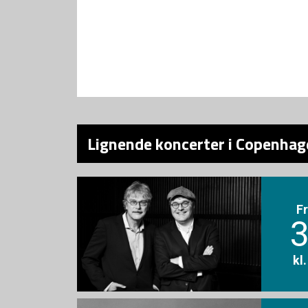
Lignende koncerter i Copenhage
F
3
kl