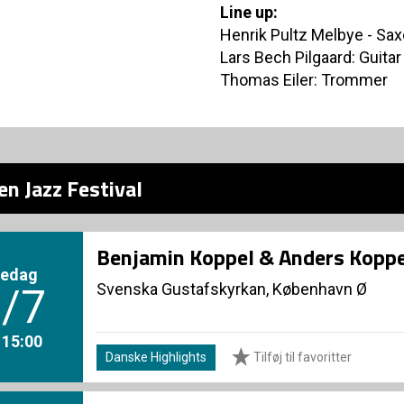
Line up:
Henrik Pultz Melbye - Sa
Lars Bech Pilgaard: Guitar
Thomas Eiler: Trommer
n Jazz Festival
Benjamin Koppel & Anders Koppe
redag
Svenska Gustafskyrkan, København Ø
/7
. 15:00
Danske Highlights
Tilføj til favoritter