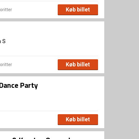
Køb billet
voritter
n S
Køb billet
voritter
 Dance Party
Køb billet