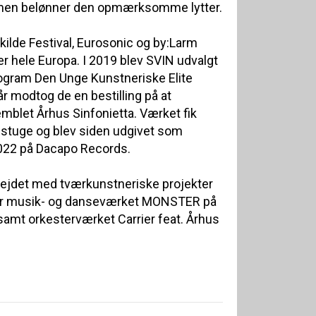
, men belønner den opmærksomme lytter.
kilde Festival, Eurosonic og by:Larm
er hele Europa. I 2019 blev SVIN udvalgt
rogram Den Unge Kunstneriske Elite
 modtog de en bestilling på at
mblet Århus Sinfonietta. Værket fik
stuge og blev siden udgivet som
2022 på Dacapo Records.
rbejdet med tværkunstneriske projekter
der musik- og danseværket MONSTER på
samt orkesterværket Carrier feat. Århus