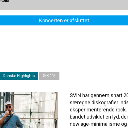
SVIN
Koncerten er afsluttet
Danske Highlights
DKK 110
SVIN har gennem snart 2
særegne diskografier ind
eksperimenterende rock. 
bandet udviklet en lyd, d
new age-minimalisme og fo