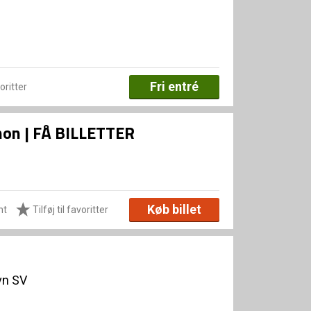
Fri entré
voritter
Xenon | FÅ BILLETTER
Køb billet
ht
Tilføj til favoritter
vn SV