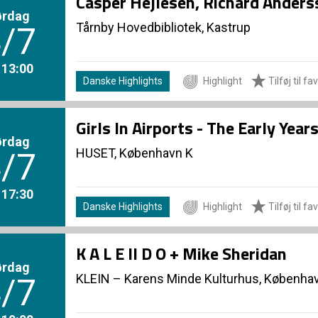
Casper Hejlesen, Richard Ander
ørdag
Tårnby Hovedbibliotek, Kastrup
/7
. 13:00
Danske Highlights
Highlight
Tilføj til fa
Girls In Airports - The Early Yea
ørdag
HUSET, København K
/7
. 17:30
Danske Highlights
Highlight
Tilføj til fa
K A L E II D O + Mike Sheridan
ørdag
KLEIN – Karens Minde Kulturhus, Københa
/7