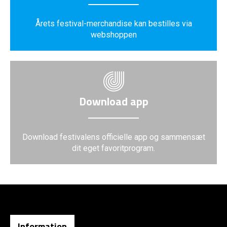
Årets festival-merchandise kan bestilles via
webshoppen
Download app
Download festivalens officielle app og sammensæt
dit eget favoritprogram.
Information