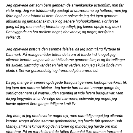
Jeg oplevede det som barn gennem de amerikanske actionfilm, min far
viste mig. Jeg var fuldstændig opslugt af universerne og heltene, men jeg
følte også en afstand til dem. Senere oplevede jeg det igen gennem
afrikansk og jamaicansk musik og senere hiphopkulturen. For første
gang så jeg mennesker, historier og udtryk, jeg kunne spejle mig selv i.
Det byggede en bro mellem noget, der var nyt, og noget, der føltes
velkendt.
Jeg oplevede præcis den samme følelse, da jeg som tiårig flyttede til
Danmark. På mange måder føltes det som at træde ind i noget, jeg
allerede kendte. Jeg havde set billederne gennem film, tv og fortællinger
fra skolen. Samtidig var det en helt ny verden, som jeg skulle finde min
plads i. Det var genkendeligt og fremmed på samme tid.
Da jeg mange år senere opdagede Basquiat gennem hiphopmusikken, fik
jeg igen den samme følelse. Jeg havde hørt navnet mange gange før,
særligt gennem Lil Wayne, uden egentlig at vide hvem basquit var. Men
da jeg begyndte at undersøge det nærmere, oplevede jeg noget, jeg
havde oplevet flere gange tidligere i mit liv.
Jeg følte, at jeg stod overfor noget nyt, men samtidig noget jeg allerede
kendte. Noget af den samme genkendelse, jeg havde følt gennem Bob
Marley, afrikansk musik og de historier og minder, jeg havde om min
storebror. På en mærkelig måde føltes Basquiat ikke som en fremmed