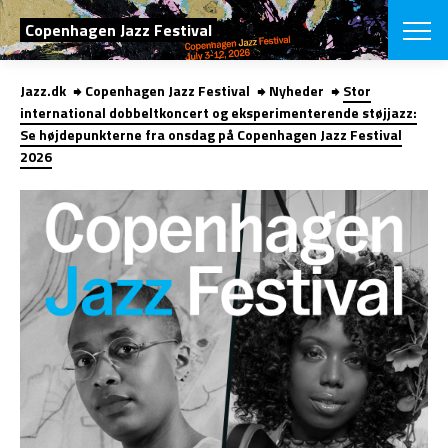
SØG
Copenhagen Jazz Festival
Jazz.dk
Copenhagen Jazz Festival
Nyheder
Stor
English
international dobbeltkoncert og eksperimenterende støjjazz:
Se højdepunkterne fra onsdag på Copenhagen Jazz Festival
VÆLG FESTI
2026
COPENHAGEN JAZ
PROGRAM
Koncertovers
VINTERJAZZ
LOCATIONS
Temaer
Venues & arr
App
INFO
App
Presse/Bag
ORGANISAT
Bidragsyder
Om fonden
Om Copenhag
NYHEDSBRE
Om bestyrel
Om Vinterjaz
Kontakt
SHOP
Persondatapo