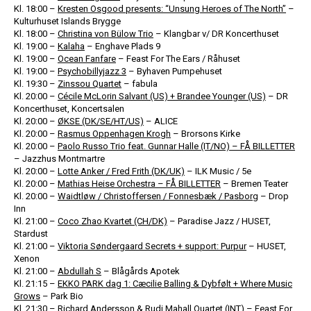
Kl. 18:00 –
Kresten Osgood presents: “Unsung Heroes of The North”
–
Kulturhuset Islands Brygge
Kl. 18:00 –
Christina von Bülow Trio
– Klangbar v/ DR Koncerthuset
Kl. 19:00 –
Kalaha
– Enghave Plads 9
Kl. 19:00 –
Ocean Fanfare
– Feast For The Ears / Råhuset
Kl. 19:00 –
Psychobillyjazz 3
– Byhaven Pumpehuset
Kl. 19:30 –
Zinssou Quartet
– fabula
Kl. 20:00 –
Cécile McLorin Salvant (US) + Brandee Younger (US)
– DR
Koncerthuset, Koncertsalen
Kl. 20:00 –
ØKSE (DK/SE/HT/US)
– ALICE
Kl. 20:00 –
Rasmus Oppenhagen Krogh
– Brorsons Kirke
Kl. 20:00 –
Paolo Russo Trio feat. Gunnar Halle (IT/NO) – FÅ BILLETTER
– Jazzhus Montmartre
Kl. 20:00 –
Lotte Anker / Fred Frith (DK/UK)
– ILK Music / 5e
Kl. 20:00 –
Mathias Heise Orchestra – FÅ BILLETTER
– Bremen Teater
Kl. 20:00 –
Waidtløw / Christoffersen / Fonnesbæk / Pasborg
– Drop
Inn
Kl. 21:00 –
Coco Zhao Kvartet (CH/DK)
– Paradise Jazz / HUSET,
Stardust
Kl. 21:00 –
Viktoria Søndergaard Secrets + support: Purpur
– HUSET,
Xenon
Kl. 21:00 –
Abdullah S
– Blågårds Apotek
Kl. 21:15 –
EKKO PARK dag 1: Cæcilie Balling & Dybfølt + Where Music
Grows
– Park Bio
Kl. 21:30 –
Richard Andersson & Rudi Mahall Quartet (INT)
– Feast For