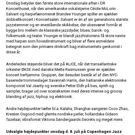
Onsdag betyder den første store internationale aften i DR
Koncerthuset, når den amerikanske vokalstjerne Cécile McLorin
Salvant og harpefænomenet Brandee Younger spiller en sjælden
dobbeltkoncert i Koncertsalen. Salvant er én af sin generations største
jazzstemmer og en enestående skikkelse, der ubesværet formår at
bygge bro mellem de klassiske jazzdyder, blues, barok- og
folkemusik og teater. Younger er blandt jazzhistoriens få store navne
med harpen som hovedinstrument og bliver af flere anmeldere
betegnet som den primære drivkraft bag instrumentets genkomst i
disse år.
Anderledes støjende bliver det på ALICE, når det transatlantiske
orkester ØKSE med danske Mette Rasmussen giver en sjælden
koncert herhjemme. Gruppen, der desuden består af af den NYC-
baserede trommeslager Savannah Harris, den haitianske elektroniske
komponist Val Jeanty og svenske Petter Eldh på bas, synth og
sampler, brager ud over scenekanten med deres intense og groovy
blanding af jazz, hiphop og elektronik.
Andre højdepunkter tæller bl.a. Kalaha, Shanghai-sangeren Coco Zhao,
Kresten Osgood med glemte nordiske perler, hollandske Gideon
Tazelaar, vibrafonist Viktoria Søndergaards Secrets og meget mere.
Udvalgte højdepunkter onsdag d. 8. juli på Copenhagen Jazz