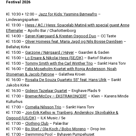
Festival 2026
Kl. 10:30 + 12:00 –
Jazz for Kids: Yasmins Børneafro
–
Lindevangsparken
Kl. 13:00 –
Hess / AC / Hess: Spacelab Matiné with special guest Anne
Efternøler
– Apollo Bar / Charlottenborg
Kl. 14:00 –
Søren Kjærgaard & Kresten Osgood Duo
– CC Taste
Kl. 15:00 –
Oliver Hoiness feat. Maria Jagd og Nils Bosse Davidsen
–
Bellahøj Kirke
Kl. 15:00 –
Garzone / Nørgaard / Høyer
– Gaarden & Gaden
Kl. 15:00 –
Lo Ersare & Nikolaj Hess (SE/DK)
– Bartof Station
Kl. 15:00 –
Tommy Smith with the Carl Winther Trio
– Sankt Hans Torv
Kl. 16:00 –
Felix Moseholm Kvartet with Ronja Andersson, Noah
Stoneman & Jacob Patrone
– Galathea Kroen
Kl. 16:00 –
Rosalia De Souza Quarteto 55° feat. Hans Ulrik
– Sankt
Jakobs Kirke
Kl. 16:30 –
Gideon Tazelaar Quartet
– Enghave Plads 9
Kl. 17:00 –
Bremer/McCoy – EKSTRAKONCERT
– Klein – Karens Minde
Kulturhus
Kl. 17:00 –
Cornelia Nilsson Trio
– Sankt Hans Torv
Kl. 17:00 –
Jon-Erik Kellso w. Tranberg, Anderskov, Skovbakke &
Osgood (US/DK)
– ILK Music / 5e
Kl. 17:00 –
Clothing Club
– Palæ Bar
Kl. 17:00 –
Bo Stief / Ole Koch / Bobo Moreno
– Drop Inn
Kl. 17:00 –
Swimming Pool
– Byhaven Pumpehuset