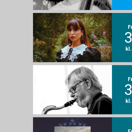
F
3
kl
F
3
kl
F