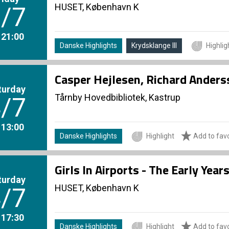
HUSET, København K
/7
. 21:00
Danske Highlights
Krydsklange III
Highlig
Casper Hejlesen, Richard Ander
turday
Tårnby Hovedbibliotek, Kastrup
/7
. 13:00
Danske Highlights
Highlight
Add to favo
Girls In Airports - The Early Yea
turday
HUSET, København K
/7
. 17:30
Danske Highlights
Highlight
Add to favo