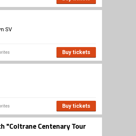
vn SV
Buy tickets
rites
Buy tickets
rites
th "Coltrane Centenary Tour