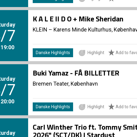
K A L E II D O + Mike Sheridan
turday
KLEIN – Karens Minde Kulturhus, Københa
/7
. 19:00
Danske Highlights
Highlight
Add to favo
Buki Yamaz - FÅ BILLETTER
turday
Bremen Teater, København
/7
. 20:00
Danske Highlights
Highlight
Add to favo
Carl Winther Trio ft. Tommy Smi
turday
2026" (SCT/DK) | Stardust