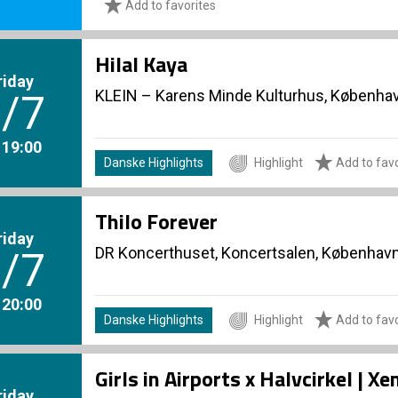
Add to favorites
Hilal Kaya
riday
KLEIN – Karens Minde Kulturhus, Københa
/7
. 19:00
Danske Highlights
Highlight
Add to favo
Thilo Forever
riday
DR Koncerthuset, Koncertsalen, Københav
/7
. 20:00
Danske Highlights
Highlight
Add to favo
Girls in Airports x Halvcirkel | 
riday