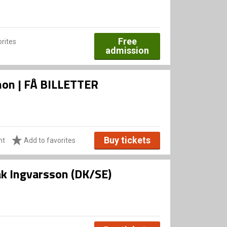
Free
rites
admission
Xenon | FÅ BILLETTER
Buy tickets
ht
Add to favorites
sak Ingvarsson (DK/SE)