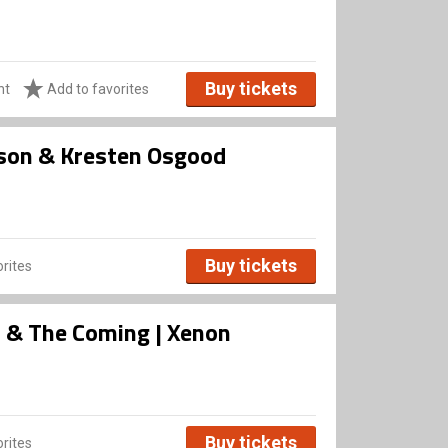
Buy tickets
ht
Add to favorites
sson & Kresten Osgood
Buy tickets
rites
rs & The Coming | Xenon
Buy tickets
rites