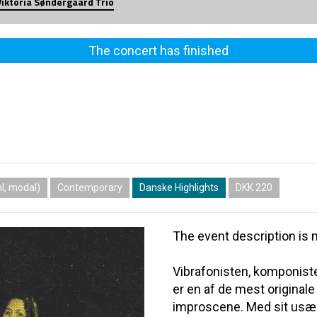
Viktoria Søndergaard Trio
The concert has finished
l, modal)
Contemporary
Danske Highlights
DKK 220
The event description is n
Vibrafonisten, komponist
er en af de mest origina
improscene. Med sit usæd