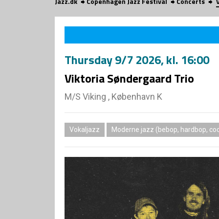
Jazz.dk
Copenhagen Jazz Festival
Concerts
Thursday
9/7 2026
, kl. 16:00
Viktoria Søndergaard Trio
M/S Viking , København K
Vokaljazz
Moderne jazz (bebop, hardbop, coo