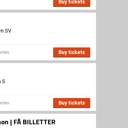
Buy tickets
vn SV
Buy tickets
rites
n S
Buy tickets
rites
Xenon | FÅ BILLETTER