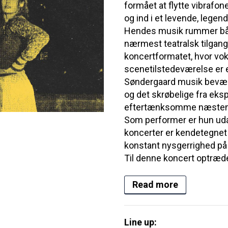
formået at flytte vibrafone
og ind i et levende, legen
Hendes musik rummer både
nærmest teatralsk tilgang 
koncertformatet, hvor vo
scenetilstedeværelse er en
Søndergaard musik bevæg
og det skrøbelige fra eksp
eftertænksomme næsten 
Som performer er hun uda
koncerter er kendetegnet
konstant nysgerrighed på 
Til denne koncert optræde
Read more
Line up: