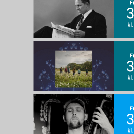
F
3
kl
F
3
kl
F
3
kl