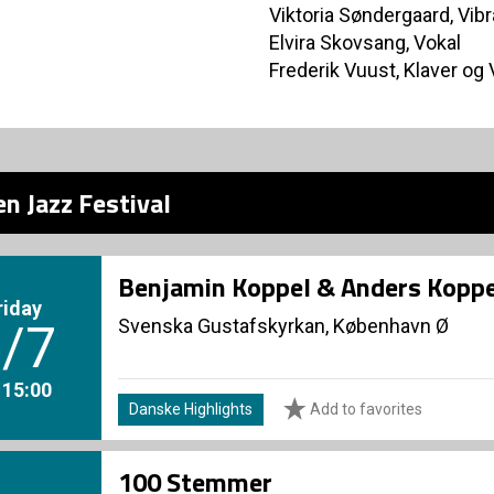
Viktoria Søndergaard, Vib
Elvira Skovsang, Vokal
Frederik Vuust, Klaver og 
n Jazz Festival
Benjamin Koppel & Anders Koppe
riday
Svenska Gustafskyrkan, København Ø
/7
. 15:00
Danske Highlights
Add to favorites
100 Stemmer