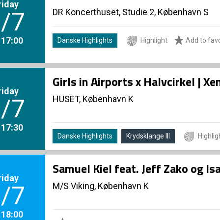
riday
DR Koncerthuset, Studie 2, København S
/7
. 17:00
Danske Highlights
Highlight
Add to favo
Girls in Airports x Halvcirkel | 
riday
HUSET, København K
/7
. 17:30
Danske Highlights
Krydsklange III
Highlig
Samuel Kiel feat. Jeff Zako og I
riday
M/S Viking, København K
/7
. 18:00