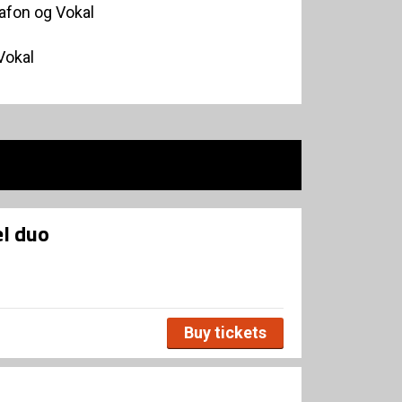
rafon og Vokal
Vokal
l duo
Buy tickets