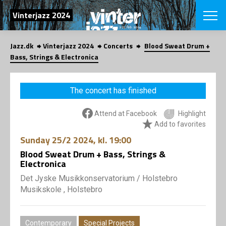
SEARCH
Vinterjazz 2024
Jazz.dk
Vinterjazz 2024
Concerts
Blood Sweat Drum +
Danish
Bass, Strings & Electronica
CHOOSE FES
COPENHAGEN JAZ
The concert has finished
PROGRAM
Concerts
VINTERJAZZ
Attend at Facebook
Highlight
LOCATIONS
Themes
Add to favorites
Venues & or
App
Sunday
25/2 2024
, kl. 19:00
INFORMATI
App
Blood Sweat Drum + Bass, Strings &
About us
Electronica
ORGANIZAT
Contributors
Det Jyske Musikkonservatorium
/
Holstebro
Contact us
NEWSLETTE
Musikskole , Holstebro
Privacy Poli
SHOP
Contemporary
Special Projects