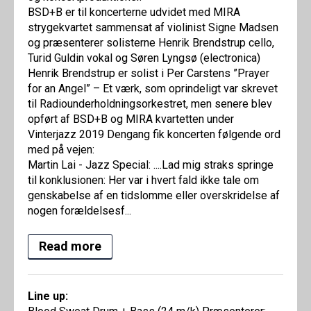
BSD+B er til koncerterne udvidet med MIRA
strygekvartet sammensat af violinist Signe Madsen
og præsenterer solisterne Henrik Brendstrup cello,
Turid Guldin vokal og Søren Lyngsø (electronica)
Henrik Brendstrup er solist i Per Carstens ”Prayer
for an Angel” – Et værk, som oprindeligt var skrevet
til Radiounderholdningsorkestret, men senere blev
opført af BSD+B og MIRA kvartetten under
Vinterjazz 2019 Dengang fik koncerten følgende ord
med på vejen:
Martin Lai - Jazz Special: ....Lad mig straks springe
til konklusionen: Her var i hvert fald ikke tale om
genskabelse af en tidslomme eller overskridelse af
nogen forældelsesf...
Read more
Line up: