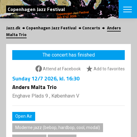
SEARCH
Copenhagen Jazz Festival
Jazz.dk
Copenhagen Jazz Festival
Concerts
Anders
Danish
Malta Trio
CHOOSE FES
COPENHAGEN JAZ
The concert has finished
PROGRAM
Concerts
VINTERJAZZ
Attend at Facebook
Add to favorites
LOCATIONS
Themes
Sunday
12/7 2026
, kl. 16:30
Venues & or
App
INFORMATI
Anders Malta Trio
App
About us
Enghave Plads 9 , København V
ORGANIZAT
Contributors
Press
NEWSLETTE
Contact us
Open Air
Privacy Poli
SHOP
Moderne jazz (bebop, hardbop, cool, modal)