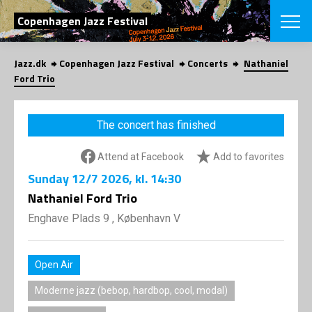
SEARCH
Copenhagen Jazz Festival
Jazz.dk
Copenhagen Jazz Festival
Concerts
Nathaniel
Danish
Ford Trio
CHOOSE FES
COPENHAGEN JAZ
The concert has finished
PROGRAM
Concerts
VINTERJAZZ
Attend at Facebook
Add to favorites
LOCATIONS
Themes
Sunday
12/7 2026
, kl. 14:30
Venues & or
App
INFORMATI
Nathaniel Ford Trio
App
About us
Enghave Plads 9 , København V
ORGANIZAT
Contributors
Press
NEWSLETTE
Contact us
Open Air
Privacy Poli
SHOP
Moderne jazz (bebop, hardbop, cool, modal)